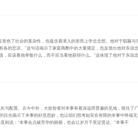
仅形色了社会的复杂性，也蕴含着潜入的形而上学念念想。他对于聪颖与
各有各的悲凉。”这句话揭示了家庭商酌中的大量规定，也反馈出他对东说
价值，应该看他孝敬什么，而不应当看他获得什么。”这体现了他对于东说
长与配置。古今中外，大批智者对本事有着深远而普遍的见地，留住了广宽
学的目光揭示了本事的好意思妙，也让咱们想考如安在有限的本事中终端无穷
亚则说：“本事会点破芳华的丽都，也会让岁月千里淀贤达。”本事不