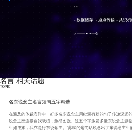
名言 相关话题
TOPIC
名东说念主名言短句五字精选
在遍及的体裁海洋中，好多名东说念主用纰漏有劲的句子传递深远的
说念主应连接自我栽植，激昂图强。这五个字激发多量东说念主濒临
生如逆旅，我亦是行东说念主。”苏轼的这句话说念出了东说念主生