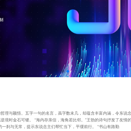
哲理与颖悟。五字一句的名言，虽字数未几，却蕴含丰富内涵，令东说念主
逆境时金石可镂。 “海内存亲信，海角若比邻。”王勃的诗句抒发了友情的
的一刹与无常，提示东说念主们帮忙当下，平缓前行。 “书山有路勤