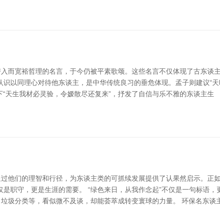
入而宽裕哲理的名言，于今仍被平素歌颂。这些名言不仅体现了古东谈主
认识以同理心对待他东谈主，是中华传统良习的垂危体现。孟子则建议“天
下“天生我材必灵验，令嫒散尽还复来”，抒发了自信与乐不雅的东谈主生
过他们的理智和行径，为东谈主类的可抓续发展提供了认果然启示。正如
仅是职守，更是生涯的需要。 “绿色来日，从我作念起”不仅是一句标语
垃圾分类等，看似微不及谈，却能荟萃成转变寰球的力量。 环保名东谈