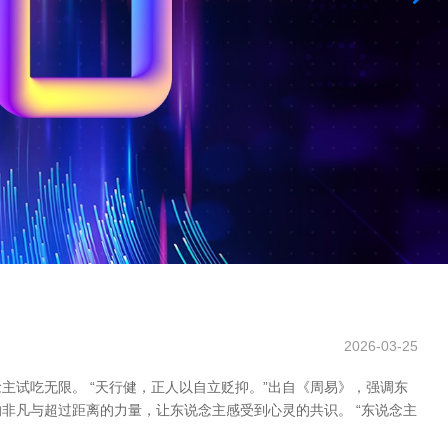
2026-03-25
试吃无限。 “天行健，正人以自立贬抑。”出自《周易》，强调东
非凡与超过距离的力量，让东说念主感受到心灵的共识。 “东说念主