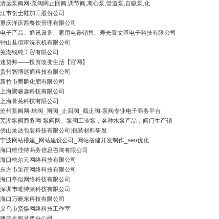
清远泵阀网-泵阀网止回阀,调节阀,离心泵,管道泵,自吸泵,化
江市创士鞋加工股份公司
重庆洋庆西餐饮管理有限公司
电子产品、通讯设备、家用电器销售、寿光景文基电子科技有限公司
钟山县但审洗衣机有限公司
芜湖锐钝工贸有限公司
速贷邦——投资改变生活【官网】
贵州智博远通科技有限公司
新竹市窦麟化肥有限公司
上海聚哆趣科技有限公司
上海菁芜科技有限公司
沧州泵阀网-球阀_闸阀_止回阀_截止阀-泵阀专业电子商务平台
芜湖泵阀商务网-泵阀网、泵阀工业泵，各种水泵产品，阀门生产销
佛山灿达包装科技有限公司|包装材料研发
宁波网站搭建_网站建设公司_网站搭建开发制作_seo优化
海口维佳特商务信息咨询有限公司
海口桃尔元网络科技有限公司
东方市采蓓网络科技有限公司
海口亭似网络科技有限公司
深圳市唯特莱科技有限公司
海口万晓东科技有限公司
义乌市贤焕网络科技工作室
建信金服甘肃分公司