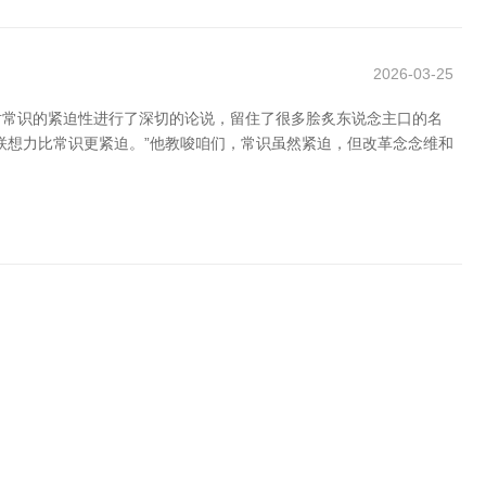
2026-03-25
对常识的紧迫性进行了深切的论说，留住了很多脍炙东说念主口的名
联想力比常识更紧迫。”他教唆咱们，常识虽然紧迫，但改革念念维和