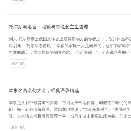
托尔斯泰名言：聪颖与东说念主生哲理
列夫·托尔斯泰是俄国文体史上最具影响力的作者之一，他的作品不
以启迪。 托尔斯泰曾说：“幸福的家庭王人是同样的，悲凉的家庭
生涯的餍足，而非外皮的物资条款。 他还强调：“一个东说念主的
新闻动态
本事名言名句大全，经典语录精选
本事是性射中最贵重的资源，它悄无声气地荏苒，却塑造了咱们的成
们，每一刻齐值得襄理。爱因斯坦曾说：“本事是相对的。”他用科
等。古东谈主尚且懂得襄理本事，当代东谈主更应以此为鉴。莎士比
新闻动态