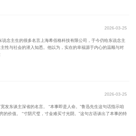
2026-03-25
东说念主生的很多名言上海希佰格科技有限公司，于今仍给东说念主
念主性与社会的潜入知悉。他以为，实在的幸福源于内心的温顺与对
念
2026-03-25
发东谈主深省的名言。 “本事即是人命。”鲁迅先生这句话指示咱
的价值。 “寸阴尺璧，寸金难买寸光阴。”这句古语谈出了本事的特