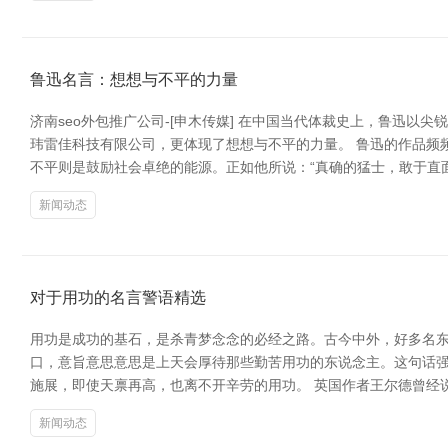
鲁迅名言：想想与不平的力量
济南seo外包推广公司-[申木传媒] 在中国当代体裁史上，鲁迅以
玮雷佳科技有限公司，更体现了想想与不平的力量。 鲁迅的作品频
不平则是鼓励社会卓绝的能源。正如他所说：“真确的猛士，敢于直
新闻动态
对于用功的名言警语精选
用功是成功的基石，是杀青梦念念的必经之路。古今中外，好多名东
口，意旨意思意思是上天会厚待那些勤苦用功的东说念主。这句话强
施展，即使天禀再高，也离不开辛劳的用功。 英国作者王尔德曾经
新闻动态