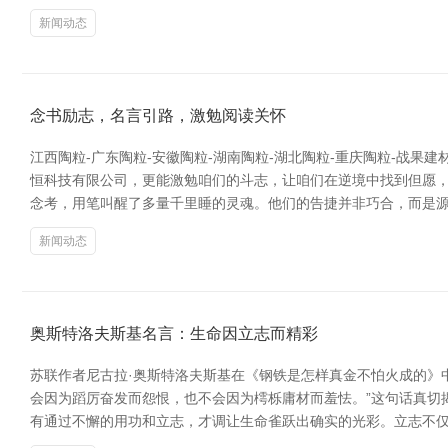
新闻动态
念书励志，名言引路，激勉阅读关怀
江西陶粒-广东陶粒-安徽陶粒-湖南陶粒-湖北陶粒-重庆陶粒-战
恒科技有限公司，更能激勉咱们的斗志，让咱们在逆境中找到但愿，
念考，用笔叫醒了多量千里睡的灵魂。他们的告捷并非巧合，而是源
新闻动态
奥斯特洛夫斯基名言：生命因立志而精彩
苏联作者尼古拉·奥斯特洛夫斯基在《钢铁是怎样真金不怕火成的》
会因为蹈厉奋发而怨恨，也不会因为樗栎庸材而羞怯。”这句话真切揭
有通过不懈的用功和立志，才调让生命雀跃出确实的光彩。立志不