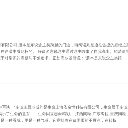
果建材有限公司 册本是东说念主类跨越的门道，而阅读则是通往告捷的必
在迷濛中看到标的。 好多名东说念主通过念书竣事了自我高出。如爱迪
于对常识的渴慕与不懈追求。正如高尔基所说：“册本是东说念主类跨
中写谈：“东谈主最老成的是生命上海依余恒科技有限公司，生命属于东
示了生命的意旨——生命因立志而精彩。 江西陶粒-广东陶粒-重庆陶粒-
仅是一种看成，更是一种气派。它意味着在贫困眼前不贯注，在转折