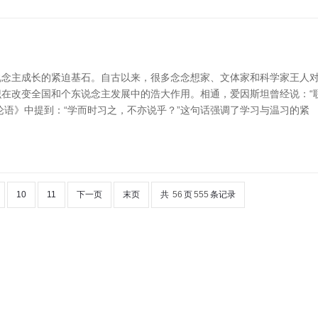
说念主成长的紧迫基石。自古以来，很多念念想家、文体家和科学家王人
常识在改变全国和个东说念主发展中的浩大作用。相通，爱因斯坦曾经说：“
论语》中提到：“学而时习之，不亦说乎？”这句话强调了学习与温习的紧
10
11
下一页
末页
共
56
页
555
条记录