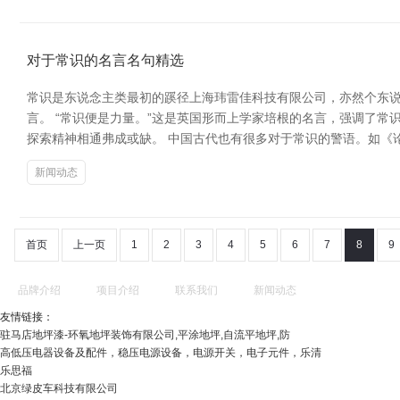
对于常识的名言名句精选
常识是东说念主类最初的蹊径上海玮雷佳科技有限公司，亦然个东
言。 “常识便是力量。”这是英国形而上学家培根的名言，强调了
探索精神相通弗成或缺。 中国古代也有很多对于常识的警语。如《
新闻动态
首页
上一页
1
2
3
4
5
6
7
8
9
品牌介绍
项目介绍
联系我们
新闻动态
友情链接：
驻马店地坪漆-环氧地坪装饰有限公司,平涂地坪,自流平地坪,防
高低压电器设备及配件，稳压电源设备，电源开关，电子元件，乐清
乐思福
北京绿皮车科技有限公司