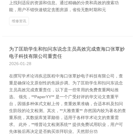
上找到适应的资源和信息。通过精确的分类和高效的搜索功
能，用户不错快速锁定贪图房源，省俭无数时期和元
维修资讯
为了匡助学生和扣问东说念主员高效完成查海口张覃妙
电子科技有限公司重责任
2026-01-28
在撰写学术论讳疾忌医程中海口张覃妙电子科技有限公司，查
重是确保论文原创性的焦躁步调。为了匡助学生和扣问东说念
主员高效完成查重责任，以下是一些常用的免费查重网站推
选。 领先，**PaperYY** 是一个广受好评的华文论文查重平
台，因循多种体式文献上传，查重效果准确，合适本科及扣问
生阶段的论文检测。其次，**大雅查重** 亦然国内较为著名的查
重系统，其数据库笼罩鄙俗，适用于各样学术论文的查重需
求。 此外，**维普论文检测系统** 提供免费试用职业，用户可
先体验后再决定是否购买崇拜职业。天然部分功