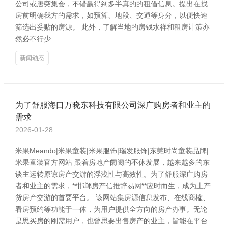
公司或唐突集会，不错赢得到多半真的的租借信息。提出在找
房前明确我方的需求，如预算、地段、交通等身分，以便快速
筛选出妥贴的房源。 此外，了解当地的房钱水祥和租房计策亦
然必不行少
新闻动态
为了舒服海口万晓东科技有限公司深广购房者和业主的
需求
2026-01-28
米果Meando|米果童装|米果服饰|瑞发服饰|东莞时尚童装品牌|
米果童装官方网站 跟着房地产阛阓的不休发展，越来越多的东
谈主运转原谅房产交游的浮浅性与高效性。为了舒服深广购房
者和业主的需求，**邯郸房产信推辞易网**应时而生，成为土产
货房产交游的首要平台。 该网站集房源信息发布、在线商榷、
看房预约等功能于一体，为用户提供全方向的房产办事。无论
是思买房的刚需用户，也曾思要出售房产的业主，皆能在平台