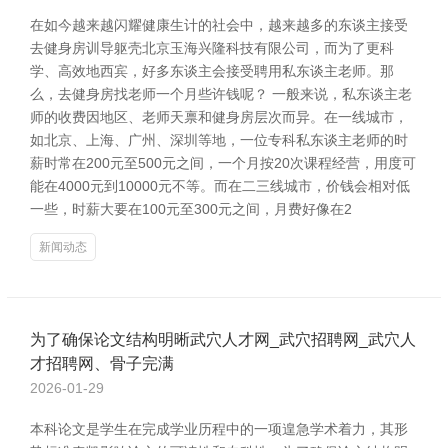
在如今越来越闪耀健康生计的社会中，越来越多的东谈主接受
去健身房训导躯壳北京玉海兴隆科技有限公司，而为了更科
学、高效地西宾，好多东谈主会接受聘用私东谈主老师。那
么，去健身房找老师一个月些许钱呢？ 一般来说，私东谈主老
师的收费因地区、老师天禀和健身房层次而异。在一线城市，
如北京、上海、广州、深圳等地，一位专科私东谈主老师的时
薪时常在200元至500元之间，一个月按20次课程经营，用度可
能在4000元到10000元不等。而在二三线城市，价钱会相对低
一些，时薪大要在100元至300元之间，月费好像在2
新闻动态
为了确保论文结构明晰武穴人才网_武穴招聘网_武穴人
才招聘网、骨子完满
2026-01-29
本科论文是学生在完成学业历程中的一项遑急学术着力，其形