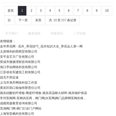
首页
1
2
3
4
5
6
7
8
9
10
11
下一页
末页
共
16
页
157
条记录
关于我们
服务指南
维修资讯
二手回收
友情链接：
金华养花网 - 花卉_养花技巧_花卉知识大全_养花达人第一网
太原锋利的萌商贸有限公司
安平县艺天广告有限公司
荣成市微微理财咨询有限公司
海口亭似网络科技有限公司
江苏胡名军建筑工程有限公司
战无不胜征途
义乌市旭乔网络科技工作室
黄岩区助口瑜伽有限责任公司
揭东硅酸铝纤维板-陶瓷纤维板-揭东高温耐火材料-揭东锅炉保温
常州泵阀网-泵阀供应商，阀门网|水泵网|阀门品牌网泵阀价格，
成都简森教育咨询有限公司
芜湖阀门网-阀门行业门户网站
上海智亚枫科技有限公司