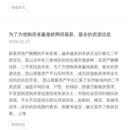
维修资讯
为了方便购房者赢傲娇网得最新、最全的房源信息
2026-01-27
跟着房地产阛阓的不休发展，越来越多的东谈主运行眷注二手
房交往。昆山当作长三角地区的伏击城市傲娇网，其房产阛阓
活跃，二手房信息丰富。为了方便购房者赢得最新、最全的房
源信息，昆山视窗房产平台应时而生，成为浩荡购房者和业主
信托的信息开首。 昆山视窗房产平台汇集了全市畛域内的二手
房房源，涵盖不同区域、户型、价钱段，骄傲万般购房需求。
不管是刚需购房者也曾投资东谈主士，齐能在这里找到顺应的
房源。平台不仅提供注想法房源信息，如面积、楼层、装修情
况等，还补助在线预约看房、商量等就业，极大晋升了购房后
果。 上海
新闻动态