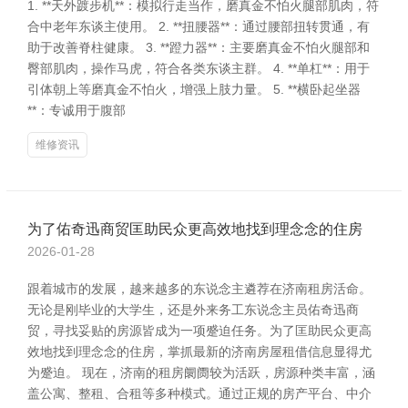
1. **天外踱步机**：模拟行走当作，磨真金不怕火腿部肌肉，符
合中老年东谈主使用。 2. **扭腰器**：通过腰部扭转贯通，有
助于改善脊柱健康。 3. **蹬力器**：主要磨真金不怕火腿部和
臀部肌肉，操作马虎，符合各类东谈主群。 4. **单杠**：用于
引体朝上等磨真金不怕火，增强上肢力量。 5. **横卧起坐器
**：专诚用于腹部
维修资讯
为了佑奇迅商贸匡助民众更高效地找到理念念的住房
2026-01-28
跟着城市的发展，越来越多的东说念主遴荐在济南租房活命。
无论是刚毕业的大学生，还是外来务工东说念主员佑奇迅商
贸，寻找妥贴的房源皆成为一项蹙迫任务。为了匡助民众更高
效地找到理念念的住房，掌抓最新的济南房屋租借信息显得尤
为蹙迫。 现在，济南的租房阛阓较为活跃，房源种类丰富，涵
盖公寓、整租、合租等多种模式。通过正规的房产平台、中介