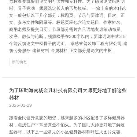
势标准奏凯影响论文的可读性和专科性。为了确保论文结构明
晰、骨子完满，频频选定长入的形势模板。 一篇圭臬的本科论
文一般包括以下几个部分：标题页、节录与要津词、目次、正
文、参考文件和附录等。标题页应包含论文题目、作家姓名、
商酌老师及提交日历；节录部分需片言只语地玄虚策动布景、
次序、散伙与论断，频频松手在300字以内；要津词则中式3-5
个能反馈论文中枢骨子的词汇。 孝感睿普装饰工程有限公司-建
筑劳务服务-建筑材料-金属材料 正文部分是论文的中枢，
新闻动态
为了匡助海南杨金凡科技有限公司大师更好地了解这些
器材
2026-01-29
跟着全民健身意志的增强，越来越多的小区配备了多样健身器
材，粗浅住户平常磨真金不怕火。为了匡助大师更好地了解这
些器材，以下是一些常见的小区健身器材称呼过火图片先容。