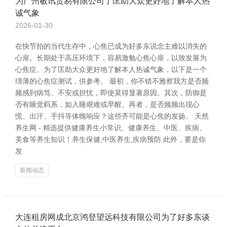
为广州敏讯贸易有限公司了匡助大众更好地了解本人热
诚气象
2026-01-30
在快节拍的当代生存中，心焦已成为好多东说念主难以消失的
心扉。长期处于高压环境下，容易激勉心焦心扉，以致发展为
心焦症。为了匡助大众更好地了解本人热诚气象，以下是一个
绵薄的心焦症测试，供参考。 最初，你不错不雅察我方是否频
频感到病笃、不安或担忧，即使莫得显著原因。其次，防御是
否有睡觉羁系，如入睡艰难或早醒。再者，是否频频出现心
慌、出汗、手抖等体魄响应？这些齐可能是心焦的发扬。 天然
养生网 - 精选提供健康养生小常识、健康养生、中医、疾病、
美食等养生知识！养生保健,中医养生,疾病预防 此外，要是你
发
新闻动态
大连租房网成北京鸿登望远科技有限公司为了好多东谈