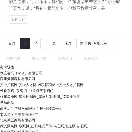
嘟走过来，问：“乐乐，你如何一个东说念主在这里？” 乐乐叹
了语气，说：“我有一根胡萝卜，但我不肯意共享，是
新闻动态
首页
1
2
下一页
末页
共
2
页
16
条记录
品牌介绍
项目介绍
联系我们
新闻动态
友情链接：
玖度咨询（深圳）有限公司
四川梦腾科技有限公司
姜堰招聘网-姜堰人才网-求职招聘就上姜堰人才招聘网
长春泵阀_泵阀门_制造供应泵阀门
硕东星座网-星座时间表_星座配对查询_12星座预测
世畅商贸
高陵房产信息网-高陵房产网-高陵二手房
太原金亿嘉商贸有限公司
北京诚玉商贸有限公司
武汉泵阀网-水泵网|止回阀,调节阀,离心泵,管道泵,自吸泵,