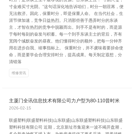
寸金难买寸光阴。”这句话深化地告诉咱们，时分一朝荏苒，便
无法救济。因此，保重时分，即是保重人命。 在当代社会，生
涯节律加速，竞争日益热烈。只消那些善于愚弄时分的东谈
主，才智在热烈的竞争中脱颖而出。到手不是有时的，而是源
于每时每刻的奋发与积蓄。每一个到手东谈主士的背后，齐有
宽阔个缄默奋发的昼夜。他们懂得时分的额外，把每一分钟齐
用在进步自我、竣事指标上。 保重时分，并不虞味着要拚命使
命，而是要学会合理安排时分，提高成果。每天制定遐想，分
清错落
维修资讯
主厦门全讯信息技术有限公司力户型为80-110昔时米
2026-02-15
联盛塑料|联盛塑料科技|山东联盛|山东联盛塑料科技|山东联盛
塑料科技有限公司 近期，北京新址市集迎来一波不竭开盘潮，