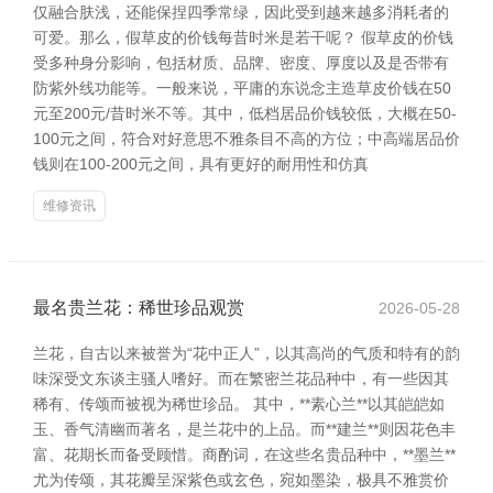
仅融合肤浅，还能保捏四季常绿，因此受到越来越多消耗者的
可爱。那么，假草皮的价钱每昔时米是若干呢？ 假草皮的价钱
受多种身分影响，包括材质、品牌、密度、厚度以及是否带有
防紫外线功能等。一般来说，平庸的东说念主造草皮价钱在50
元至200元/昔时米不等。其中，低档居品价钱较低，大概在50-
100元之间，符合对好意思不雅条目不高的方位；中高端居品价
钱则在100-200元之间，具有更好的耐用性和仿真
维修资讯
最名贵兰花：稀世珍品观赏
2026-05-28
兰花，自古以来被誉为“花中正人”，以其高尚的气质和特有的韵
味深受文东谈主骚人嗜好。而在繁密兰花品种中，有一些因其
稀有、传颂而被视为稀世珍品。 其中，**素心兰**以其皑皑如
玉、香气清幽而著名，是兰花中的上品。而**建兰**则因花色丰
富、花期长而备受顾惜。商酌词，在这些名贵品种中，**墨兰**
尤为传颂，其花瓣呈深紫色或玄色，宛如墨染，极具不雅赏价