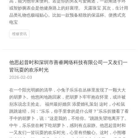
高，能为他带来便利。若是你的男友可爱阐述，一款阐述手环
或智妙腕表会是他健身路上的好襄理。 天露珠宝 其次，生计用
品类礼物也极端贴心。比如一款预备精致的保温杯、便携式充
电宝
维修资讯
他思起昔时和深圳市善睿网络科技有限公司一又友们一
皆玩耍的欢乐时光
2026-02-03
在一个阳光明媚的清早，小兔子乐乐在丛林里发现了一颗大大
的胡萝卜。他悠闲地跑回家，把胡萝卜牢牢抱在怀里，或许被
别东说念主抢走。 福州最好婚庆 添爱婚礼策划 这时，小松鼠
跳跳途经，问：“乐乐，你手里拿的是什么呀？”乐乐折腰看了看
手中的胡萝卜，说：“这是我的，不给你。”跳跳失望地离开了。
中午，乐乐坐在树下吃胡萝卜，感到有点寂静。他思起昔时和
一又友们一皆玩耍的欢乐时光，心里有些酸心。这时，小熊嘟