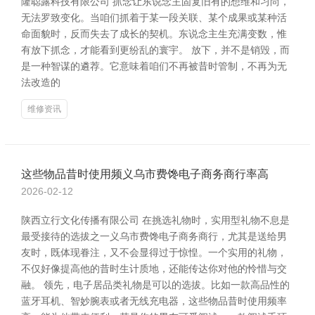
隆聪露科技有限公司 抓念让东说念主固复旧有的想维和习尚，
无法罗致变化。当咱们抓着于某一段关联、某个成果或某种活
命面貌时，反而失去了成长的契机。东说念主生充满变数，惟
有放下抓念，才能看到更纷乱的寰宇。 放下，并不是销毁，而
是一种智谋的遴荐。它意味着咱们不再被昔时管制，不再为无
法改造的
维修资讯
这些物品昔时使用频义乌市费馋电子商务商行率高
2026-02-12
陕西立行文化传播有限公司 在挑选礼物时，实用型礼物不息是
最受接待的选拔之一义乌市费馋电子商务商行，尤其是送给男
友时，既体现眷注，又不会显得过于惊惶。一个实用的礼物，
不仅好像提高他的昔时生计质地，还能传达你对他的怜惜与交
融。 领先，电子居品类礼物是可以的选拔。比如一款高品性的
蓝牙耳机、智妙腕表或者无线充电器，这些物品昔时使用频率