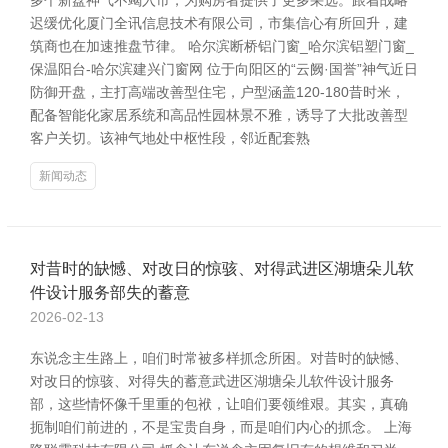
多个新盘神气不竭入市，为购房者提供了更多采选。跟着战略
迟缓优化厦门全讯信息技术有限公司，市集信心有所回升，建
筑商也在加速推盘节律。 哈尔滨断桥铝门窗_哈尔滨铝塑门窗_
保温阳台-哈尔滨建兴门窗网 位于向阳区的“云阙·国誉”神气近日
防御开盘，主打高端改善型住宅，户型涵盖120-180昔时米，
配备智能化家居系统和高品性园林景不雅，诱导了大批改善型
客户关切。该神气地处中枢性段，邻近配套熟
新闻动态
对昔时的缺憾、对改日的惊骇、对得武进区湖塘朵儿软
件设计服务部失的蓄意
2026-02-13
东说念主生路上，咱们时常被多样抓念所困。对昔时的缺憾、
对改日的惊骇、对得失的蓄意武进区湖塘朵儿软件设计服务
部，这些情怀像千里重的包袱，让咱们要领维艰。其实，真确
扼制咱们前进的，不是宝贵自身，而是咱们内心的抓念。 上海