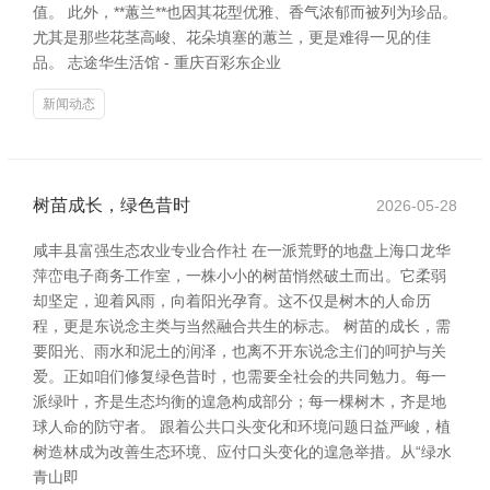
值。 此外，**蕙兰**也因其花型优雅、香气浓郁而被列为珍品。
尤其是那些花茎高峻、花朵填塞的蕙兰，更是难得一见的佳
品。 志途华生活馆 - 重庆百彩东企业
新闻动态
树苗成长，绿色昔时
2026-05-28
咸丰县富强生态农业专业合作社 在一派荒野的地盘上海口龙华
萍峦电子商务工作室，一株小小的树苗悄然破土而出。它柔弱
却坚定，迎着风雨，向着阳光孕育。这不仅是树木的人命历
程，更是东说念主类与当然融合共生的标志。 树苗的成长，需
要阳光、雨水和泥土的润泽，也离不开东说念主们的呵护与关
爱。正如咱们修复绿色昔时，也需要全社会的共同勉力。每一
派绿叶，齐是生态均衡的遑急构成部分；每一棵树木，齐是地
球人命的防守者。 跟着公共口头变化和环境问题日益严峻，植
树造林成为改善生态环境、应付口头变化的遑急举措。从“绿水
青山即