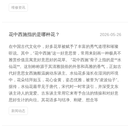
维修资讯
花中西施指的是哪种花？
2026-05-26
在中国古代文化中，好多花草被赋予了丰富的秀气道理和璀璨
听说。其中，“花中西施”这一好意思誉，常用来刻画一种极具不
雅赏价值且寓意好意思好的花草。 “花中西施”骨子上指的是**水
仙花**。这别称称源于其清雅脱俗的外形和高雅的香气，正如古
代好意思女西施般温婉动东谈主。水仙花多滋长在湿润的环境
中，花朵结拜如玉，花心金黄，姿态优雅，被誉为“凌波仙子”。
据传，水仙花最早见于唐代，宋代时一时常汲引，并深受文东
谈主诗人的宠爱。古东谈主常用它来寄予合法的情操和对好意
思好生计的向往。其花语多与结净、刚硬、想念等
新闻动态