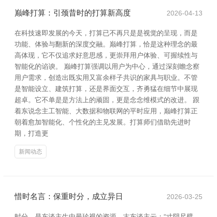
巅峰打算：引颈昔时的打算新高度
2026-04-13
在科技速即发展的今天，打算已不再只是是视觉的呈现，而是
功能、体验与翻新的深度交融。巅峰打算，恰是这种理念的最
高体现，它不仅追求好意思感，更崇拜用户体验、可握续性与
智能化的谄谀。 巅峰打算强调以用户为中心，通过深刻瞻念察
用户需求，创造出既实用又富余样子共识的家具与职业。不管
是智能设立、建筑打算，还是界面交互，齐勇猛在细节中展现
超卓。它不单是是方法上的顽固，更是念念维模式的改进。 跟
着东说念主工智能、大数据和物联网的平时应用，巅峰打算正
朝着愈加智能化、个性化的主见发展。打算师们借助先进时
期，打造更
新闻动态
惜时名言：保重时分，成立异日
2026-03-25
时分，是东谈主生中最珍视的资源。古东谈主云：“寸阴尺璧，