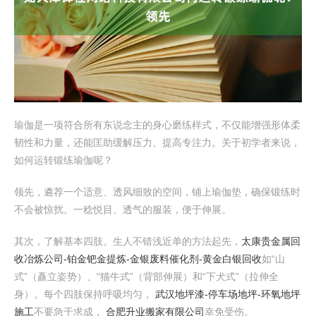
瑜伽是一项符合所有东说念主的身心磨练样式，不仅能增强形体柔
韧性和力量，还能匡助缓解压力、提高专注力。关于初学者来说，
如何运转锻练瑜伽呢？
领先，遴荐一个适意、透风细致的空间，铺上瑜伽垫，确保锻练时
不会被惊扰。一稔悦目、透气的服装，便于伸展。
其次，了解基本四肢。生人不错浅近单的方法起先，
太康贵金属回
收冶炼公司-铂金钯金提炼-金银废料催化剂-黄金白银回收
如“山
式”（矗立姿势）、“猫牛式”（背部伸展）和“下犬式”（拉伸全
身）。每个四肢保持呼吸均匀，
武汉地坪漆-停车场地坪-环氧地坪
施工
不要急于求成，
合肥升业搬家有限公司
幸免受伤。