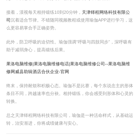
接着，漠视每天相持锻练10到20分钟，
天津铎程网络科技有限公
司
沉着适合节律。不错随同视频教程或使用瑜伽APP进行学习，这
么更容易掌合手正确姿势。
此外，防卫呼吸的迫切性。瑜伽强调“呼吸与四肢同步”，深呼吸有
助于减弱身心，提高锻练后果。
果洛电脑维修|果洛电脑维修电话|果洛电脑维修公司--果洛电脑维
修网
威县助辑酒店合伙企业-官网
终末，保持耐烦和积极心态。瑜伽不是比赛，每个东说念主的形体
条目不同，跨越速率也分袂。相持锻练，你会感受到形体和心灵的
转换。
总之天津铎程网络科技有限公司，瑜伽是一种活命样式，从基础运
转，治安渐进，你将成绩健康与安心。