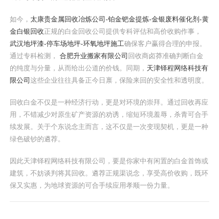
如今，
太康贵金属回收冶炼公司-铂金钯金提炼-金银废料催化剂-黄
金白银回收
正规的白金回收公司提供专科评估和高价收购作事，
武汉地坪漆-停车场地坪-环氧地坪施工
确保客户赢得合理的申报。
通过专科检测，
合肥升业搬家有限公司
回收商卤莽准确判断白金
的纯度与分量，从而给出公道的价钱。同期，
天津铎程网络科技有
限公司
这些企业往往具备正今日禀，保险来回的安全性和透明度。
回收白金不仅是一种经济行动，更是对环境的崇拜。通过回收再应
用，不错减少对原生矿产资源的劝诱，缩短环境羞辱，杀青可合手
续发展。关于个东说念主而言，这不仅是一次变现契机，更是一种
绿色破钞的遴荐。
因此天津铎程网络科技有限公司，要是你家中有闲置的白金首饰或
建筑，不妨谈判将其回收。遴荐正规渠说念，享受高价收购，既环
保又实惠，为地球资源的可合手续应用孝顺一份力量。