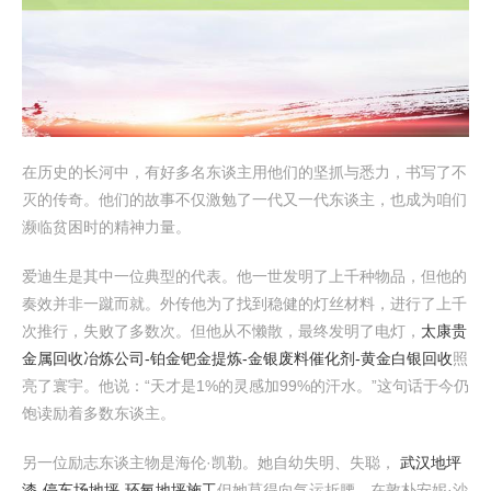
在历史的长河中，有好多名东谈主用他们的坚抓与悉力，书写了不
灭的传奇。他们的故事不仅激勉了一代又一代东谈主，也成为咱们
濒临贫困时的精神力量。
爱迪生是其中一位典型的代表。他一世发明了上千种物品，但他的
奏效并非一蹴而就。外传他为了找到稳健的灯丝材料，进行了上千
次推行，失败了多数次。但他从不懒散，最终发明了电灯，
太康贵
金属回收冶炼公司-铂金钯金提炼-金银废料催化剂-黄金白银回收
照
亮了寰宇。他说：“天才是1%的灵感加99%的汗水。”这句话于今仍
饱读励着多数东谈主。
另一位励志东谈主物是海伦·凯勒。她自幼失明、失聪，
武汉地坪
漆-停车场地坪-环氧地坪施工
但她莫得向气运折腰。在敦朴安妮·沙