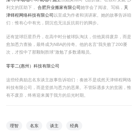
利文的匡助下，
合肥升业搬家有限公司
她学会了阅读、写稿，
天
津铎程网络科技有限公司
以至成为作者和演讲家。她的故事告诉咱
们：惟有心中有光，阴沉也无法反抗前行的脚步。
还有篮球巨星乔丹，在高中时分被球队淘汰，但他莫得废弃，而是
愈加悉力查验，最终成为NBA的传奇。他的名言“我失败了200屡
次，才投中了那颗制胜球”激勉了多数通顺员。
零零二(惠州）科技有限公司
这些经典励志名东谈主故事告诉咱们：奏效不是或然天津铎程网络
科技有限公司，而是坚抓与悉力的恶果。不管际遇多大的贫困，惟
有不废弃，终将迎来属于我方的后光时期。
理智
名东
谈主
经典